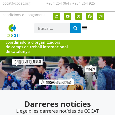
cocat@cocat.org
+934 254 064 / +934 264 925
condicions de pagament
coordinadora d'organitzadors
de camps de treball internacional
de catalunya
Darreres notícies
Llegeix les darreres notícies de COCAT