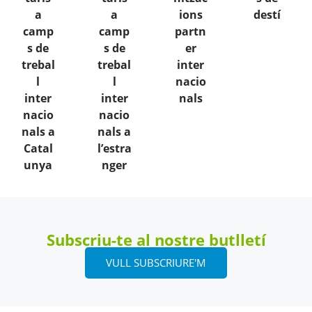
a
a
ions
destí
camp
camp
partn
s de
s de
er
trebal
trebal
inter
l
l
nacio
inter
inter
nals
nacio
nacio
nals a
nals a
Catal
l’estra
unya
nger
Subscriu-te al nostre butlletí
VULL SUBSCRIURE'M