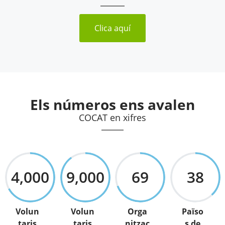
Clica aquí
Els números ens avalen
COCAT en xifres
4,000
9,000
69
38
Volun
Volun
Orga
Païso
taris
taris
nitzac
s de