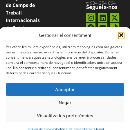
t: 934 254 064
de Camps de
Segueix-nos
Treball
Internacionals
de Catalunya
Gestionar el consentiment
COCAT és una
Subscriu-te al
nostre
butlletí
plataforma
Per oferir les millors experiències, utilitzem tecnologies com ara galetes
integrada per
per emmagatzemar i/o accedir a la informació del dispositiu. Donar el
consentiment a aquestes tecnologies ens permetrà processar dades
entitats
com ara el comportament de navegació o identificadors únics en aquest
catalanes que
lloc. No consentir o retirar el consentiment, pot afectar negativament
determinades característiques i funcions.
organitzen
camps
internacionals.
Acceptar
Negar
Visualitza les preferències
© Coordinadora d’Organitzadors de Camps de Treball internacionals de
Catalunya, 2019 |
Política de privacitat
|
Avís legal
|
Política de cookies
Política de cookies
Política de privacitat
Avís legal