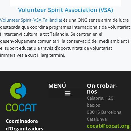
Volunteer Spirit Association (VSA)
Volunteer Spirit (VSA Tailàndia)
és una ONG sense ànim de lucre
destacada que coordina programes internacionals de voluntariat
i intercanvi cultural a tot Tailàndia. Se centren en el
desenvolupament comunitari, la conservació del medi ambient i
el suport educatiu a través d’oportunitats de voluntariat
immersives a curt i llarg termini.
MENÚ
On trobar-
nos
Calàbria, 120,
Condicions de pagament
baixos
08015 Barcelona
Catalunya
Coordinadora
cocat@cocat.org
d’Organitzadors