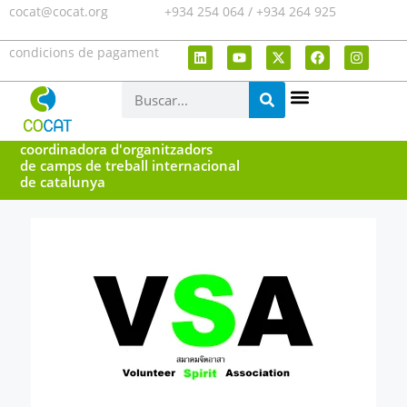
cocat@cocat.org
+934 254 064 / +934 264 925
condicions de pagament
coordinadora d'organitzadors
de camps de treball internacional
de catalunya