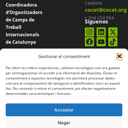
Cataluña
Coordinadora
cocat@cocat.org
d’Organitzadors
t: 934 254 064
de Camps de
Síguenos
Treball
Internacionals
de Catalunya
COCAT es una
Suscríbete a
Gestionar el consentiment
nuestro
boletín
plataforma
integrada por
Per oferir les millors experiències, utilitzem tecnologies com ara galetes
entidades
per emmagatzemar i/o accedir a la informació del dispositiu. Donar el
consentiment a aquestes tecnologies ens permetrà processar dades
catalanas que
com ara el comportament de navegació o identificadors únics en aquest
organizan
lloc. No consentir o retirar el consentiment, pot afectar negativament
determinades característiques i funcions.
campos
internacionales.
Acceptar
Negar