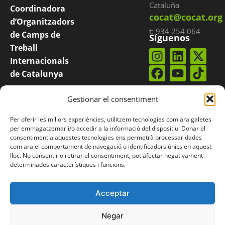
Cataluña
Coordinadora
cocat@cocat.org
d’Organitzadors
t: 934 254 064
de Camps de
Síguenos
Treball
Internacionals
de Catalunya
COCAT es una
Suscríbete a
Gestionar el consentiment
nuestro
boletín
plataforma
integrada por
Per oferir les millors experiències, utilitzem tecnologies com ara galetes
entidades
per emmagatzemar i/o accedir a la informació del dispositiu. Donar el
consentiment a aquestes tecnologies ens permetrà processar dades
catalanas que
com ara el comportament de navegació o identificadors únics en aquest
organizan
lloc. No consentir o retirar el consentiment, pot afectar negativament
determinades característiques i funcions.
campos
internacionales.
Acceptar
Negar