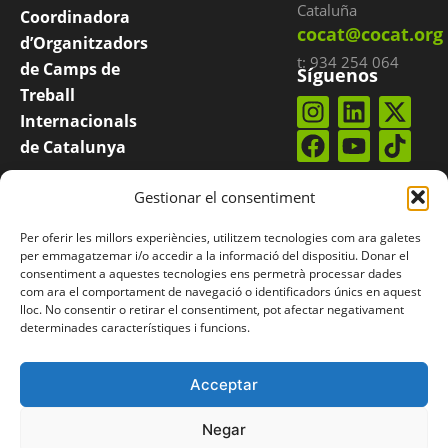
Cataluña
Coordinadora
cocat@cocat.org
d’Organitzadors
t: 934 254 064
de Camps de
Síguenos
Treball
Internacionals
de Catalunya
COCAT es una
Suscríbete a
Gestionar el consentiment
nuestro
boletín
plataforma
integrada por
Per oferir les millors experiències, utilitzem tecnologies com ara galetes
entidades
per emmagatzemar i/o accedir a la informació del dispositiu. Donar el
consentiment a aquestes tecnologies ens permetrà processar dades
catalanas que
com ara el comportament de navegació o identificadors únics en aquest
organizan
lloc. No consentir o retirar el consentiment, pot afectar negativament
determinades característiques i funcions.
campos
internacionales.
Acceptar
Negar