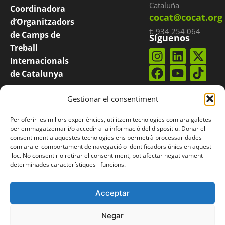
Cataluña
Coordinadora
cocat@cocat.org
d’Organitzadors
t: 934 254 064
de Camps de
Síguenos
Treball
Internacionals
de Catalunya
COCAT es una
Suscríbete a
Gestionar el consentiment
nuestro
boletín
plataforma
integrada por
Per oferir les millors experiències, utilitzem tecnologies com ara galetes
entidades
per emmagatzemar i/o accedir a la informació del dispositiu. Donar el
consentiment a aquestes tecnologies ens permetrà processar dades
catalanas que
com ara el comportament de navegació o identificadors únics en aquest
organizan
lloc. No consentir o retirar el consentiment, pot afectar negativament
determinades característiques i funcions.
campos
internacionales.
Acceptar
Negar