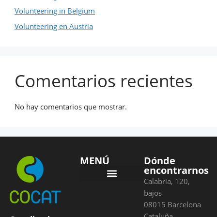
Volunteering in Belgium
Volunteering en Austria
Comentarios recientes
No hay comentarios que mostrar.
MENÚ
Dónde
encontrarnos
Calabria, 120,
Condiciones de pago
bajos
08015 Barcelona
Cataluña