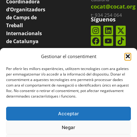
Coordinadora
cocat@cocat.org
d’Organitzadors
t: 934 254 064
de Camps de
Síguenos
Treball
Internacionals
de Catalunya
COCAT es una
Suscríbete a
Gestionar el consentiment
nuestro
boletín
plataforma
integrada por
Per oferir les millors experiències, utilitzem tecnologies com ara galetes
entidades
per emmagatzemar i/o accedir a la informació del dispositiu. Donar el
consentiment a aquestes tecnologies ens permetrà processar dades
catalanas que
com ara el comportament de navegació o identificadors únics en aquest
organizan
lloc. No consentir o retirar el consentiment, pot afectar negativament
determinades característiques i funcions.
campos
internacionales.
Acceptar
Negar
© Coordinadora de Organizadores de Campos de Trabajo