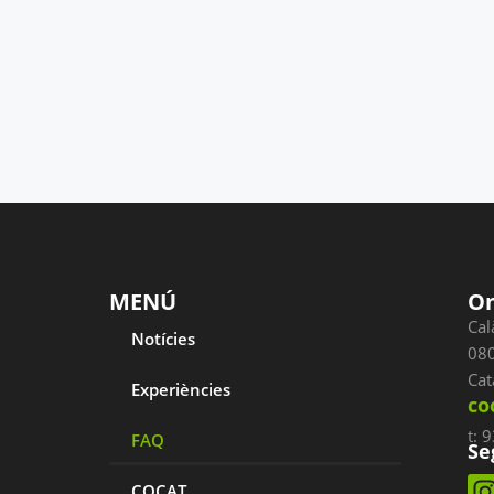
MENÚ
On
Cal
Notícies
080
Cat
Experiències
co
t: 
FAQ
Se
COCAT