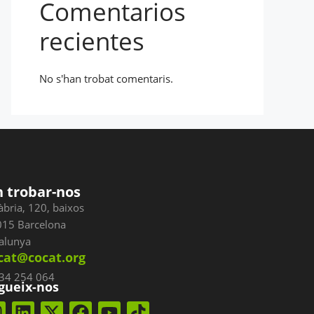
Comentarios
recientes
No s'han trobat comentaris.
 trobar-nos
àbria, 120, baixos
15 Barcelona
alunya
cat@cocat.org
934 254 064
gueix-nos